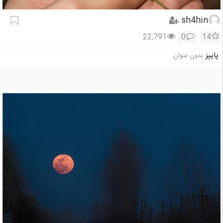
sh4hin
22,791
0
14
پاییز
بدون عنوان