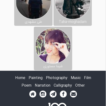
Taha-moghadam
علی مشهدی
شیما مستوری
Home
Painting
Photography
Music
Film
Poem
Narration
Calligraphy
Other