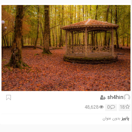
sh4hin
48,628
0
18
پاییز
بدون عنوان