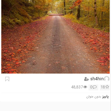
sh4hin
48,837
0
18
پاییز
بدون عنوان