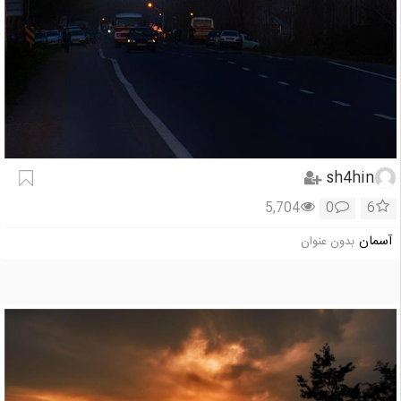
sh4hin
5,704
0
6
آسمان
بدون عنوان