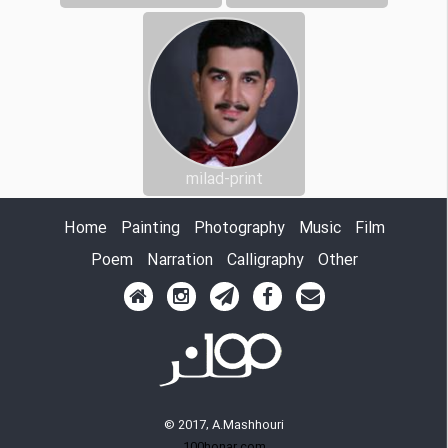
milad-print
Home
Painting
Photography
Music
Film
Poem
Narration
Calligraphy
Other
© 2017, A.Mashhouri
100honar.com