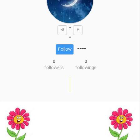
-
-
----
Follow
0
0
followers
followings