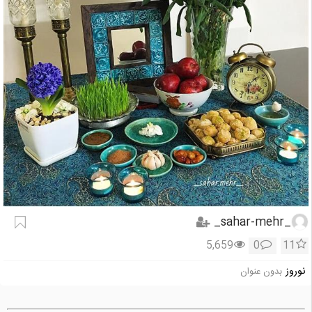
_sahar-mehr_
5,659
0
11
نوروز
بدون عنوان