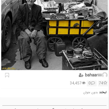
bahaariii
34,457
0
74
لبخند
بدون عنوان