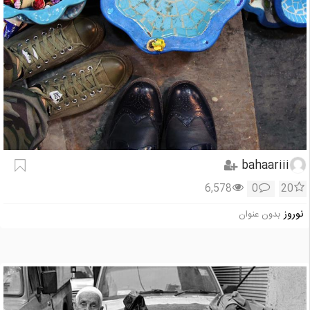
bahaariii
6,578
0
20
نوروز
بدون عنوان