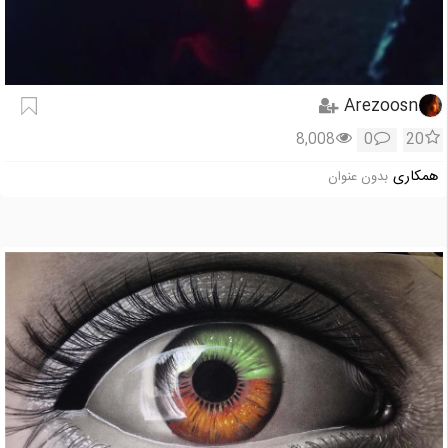
Arezoosn
8,008
0
20
همکاری
بدون عنوان