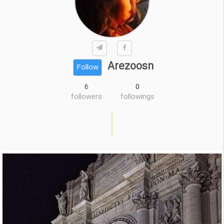
Arezoosn
Follow
6
0
followers
followings