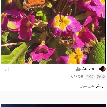
Arezoosn
8,633
1
26
آرامش
بدون عنوان