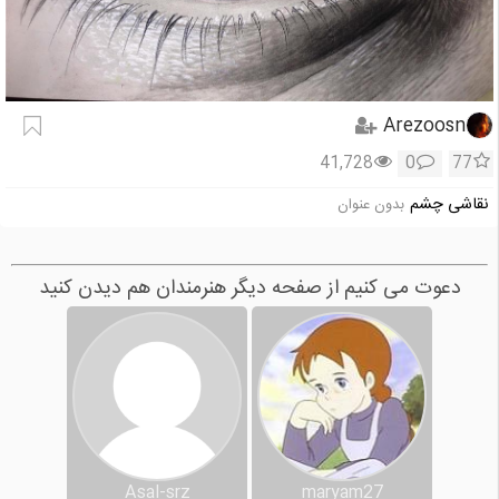
Arezoosn
41,728
0
77
نقاشی چشم
بدون عنوان
دعوت می کنیم از صفحه دیگر هنرمندان هم دیدن کنید
Asal-srz
maryam27