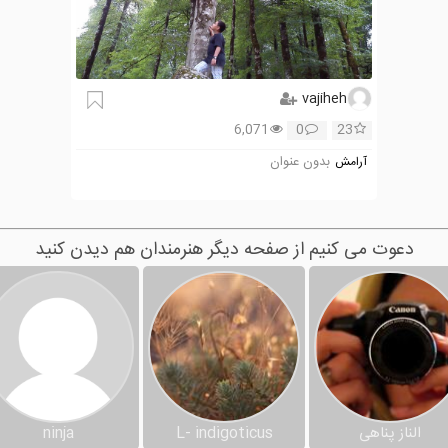
vajiheh
6,071
0
23
بدون عنوان
آرامش
دعوت می کنیم از صفحه دیگر هنرمندان هم دیدن کنید
الناز پناهی
L- indigoticus
ninja