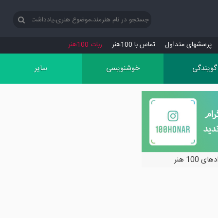
پرسش‏های متداول
تماس با 100هنر
ربات 100هنر
گویندگی
خوشنویسی
سایر
ی 100 هنر