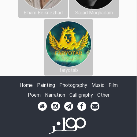
Elham Beiknezhad
Sajjad Moghadam
faryotab
Home
Painting
Photography
Music
Film
Poem
Narration
Calligraphy
Other