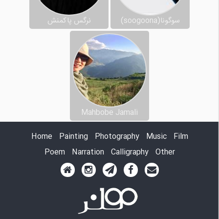
سوگونا(soogoona)
نرگس پاکمنش
Mahbobe Jamali
Home
Painting
Photography
Music
Film
Poem
Narration
Calligraphy
Other