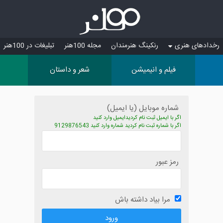
رخدادهای هنری
رنکینگ هنرمندان
مجله 100هنر
تبلیغات در 100هنر
فیلم و انیمیشن
شعر و داستان
شماره موبایل (یا ایمیل)
اگر با ایمیل ثبت نام کردیدایمیل وارد کنید
اگر با شماره ثبت نام کردید شماره وارد کنید 9129876543
رمز عبور
مرا بیاد داشته باش