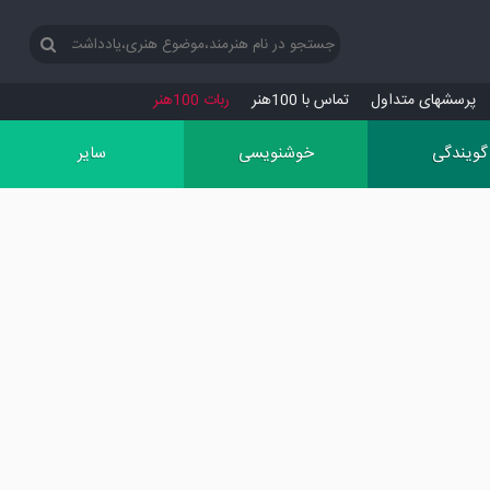
پرسش‏های متداول
تماس با 100هنر
ربات 100هنر
گویندگی
خوشنویسی
سایر