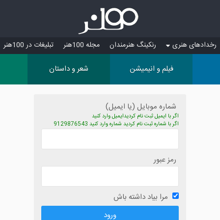
رخدادهای هنری
رنکینگ هنرمندان
مجله 100هنر
تبلیغات در 100هنر
فیلم و انیمیشن
شعر و داستان
شماره موبایل (یا ایمیل)
اگر با ایمیل ثبت نام کردیدایمیل وارد کنید
اگر با شماره ثبت نام کردید شماره وارد کنید 9129876543
رمز عبور
مرا بیاد داشته باش