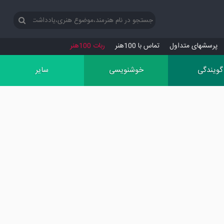
پرسش‏های متداول
تماس با 100هنر
ربات 100هنر
گویندگی
خوشنویسی
سایر