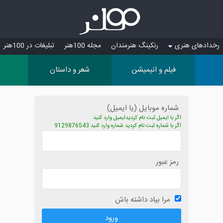
رخدادهای هنری
رنکینگ هنرمندان
مجله 100هنر
تبلیغات در 100هنر
فیلم و انیمیشن
شعر و داستان
شماره موبایل (یا ایمیل)
اگر با ایمیل ثبت نام کردیدایمیل وارد کنید
اگر با شماره ثبت نام کردید شماره وارد کنید 9129876543
رمز عبور
مرا بیاد داشته باش