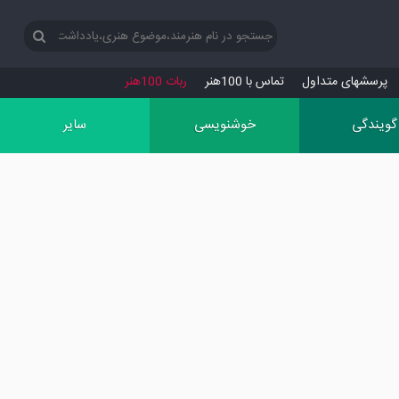
پرسش‏های متداول
تماس با 100هنر
ربات 100هنر
گویندگی
خوشنویسی
سایر