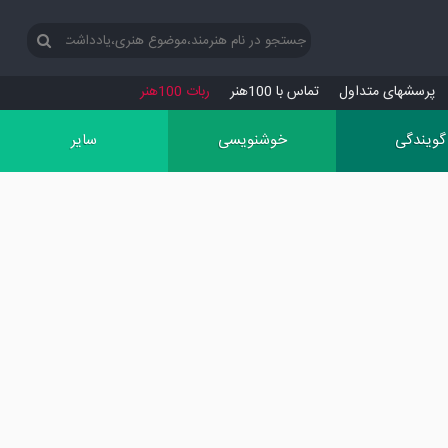
پرسش‏های متداول
تماس با 100هنر
ربات 100هنر
گویندگی
خوشنویسی
سایر