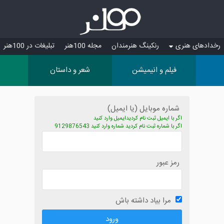
رخدادهای هنری
رنکینگ هنرمندان
مجله 100هنر
تبلیغات در 100هنر
فیلم و انیمیشن
شعر و داستان
شماره موبایل (یا ایمیل)
اگر با ایمیل ثبت نام کردیدایمیل وارد کنید
اگر با شماره ثبت نام کردید شماره وارد کنید 9129876543
رمز عبور
مرا بیاد داشته باش