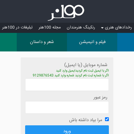
رخدادهای هنری
رنکینگ هنرمندان
مجله 100هنر
تبلیغات در 100هنر
فیلم و انیمیشن
شعر و داستان
شماره موبایل (یا ایمیل)
اگر با ایمیل ثبت نام کردیدایمیل وارد کنید
اگر با شماره ثبت نام کردید شماره وارد کنید 9129876543
رمز عبور
مرا بیاد داشته باش