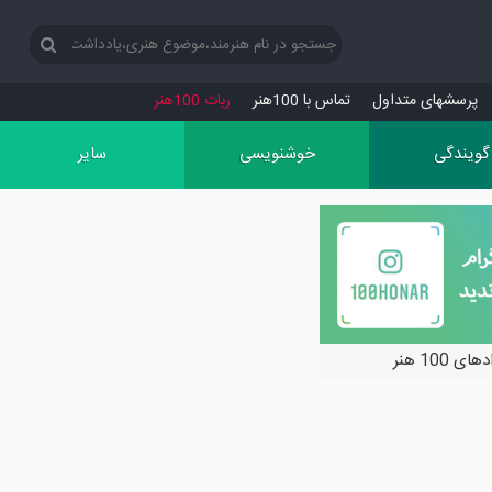
پرسش‏های متداول
تماس با 100هنر
ربات 100هنر
گویندگی
خوشنویسی
سایر
ی 100 هنر