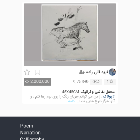
فرید قلی زاده
2,000,000
ت
9,753
0
1
محفل نقاشی و گرافیک
45X45CM
#پولاک
، [ من می توانم جریان رنگ را روی بوم رها کنم ، و
آنها هرگز طرح هایی تصا
... ادامه
Poem
Narration
Calligraphy