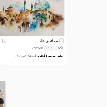
دریا امامی
7,926
3
15
محفل نقاشی و گرافیک
گنبدهای فیروزه ای