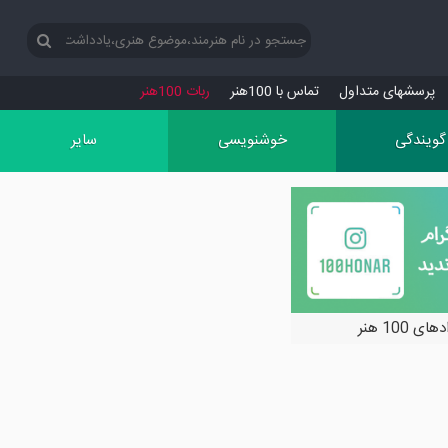
پرسش‏های متداول
تماس با 100هنر
ربات 100هنر
گویندگی
خوشنویسی
سایر
ی 100 هنر