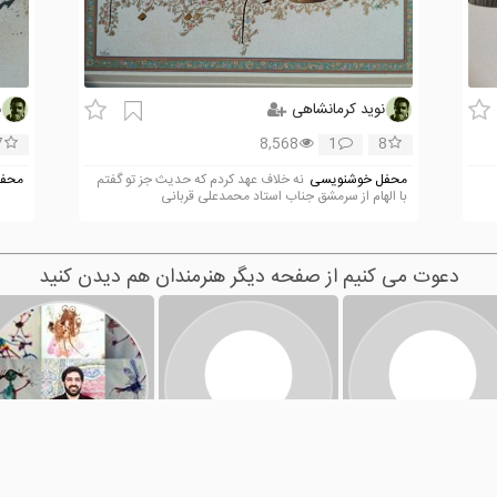
نوید کرمانشاهی
ن
7
8,568
1
8
محفل خوشنویسی
نه خلاف عهد کردم که حدیث جز تو گفتم
محفل
با الهام از سرمشق جناب استاد محمدعلی قربانی
دعوت می کنیم از صفحه دیگر هنرمندان هم دیدن کنید
حسن قره گوزلو
راحله سالاری
حسین اسماعیلی