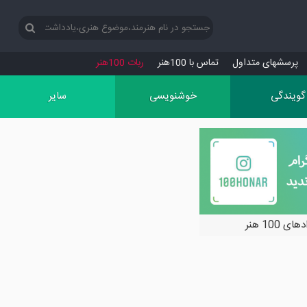
پرسش‏های متداول
تماس با 100هنر
ربات 100هنر
گویندگی
خوشنویسی
سایر
ی 100 هنر