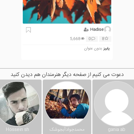
Hadise
5,668
0
8
بدون عنوان
پاییز
دعوت می کنیم از صفحه دیگر هنرمندان هم دیدن کنید
gania ab
محمدجوادآبجوشک
Hossein sh