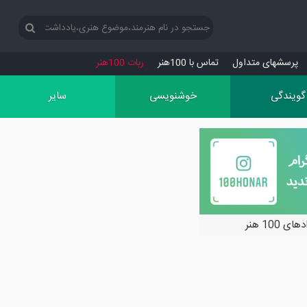
پرسش‏های متداول
تماس با 100هنر
ربات 100هنر
گویندگی
خوشنویسی
سایر
ی 100 هنر