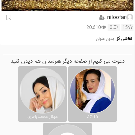
niloofar
20,610
0
15
نقاشی گل
بدون عنوان
دعوت می کنیم از صفحه دیگر هنرمندان هم دیدن کنید
azita
مهناز محمدباقری