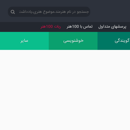
پرسش‏های متداول
تماس با 100هنر
ربات 100هنر
گویندگی
خوشنویسی
سایر