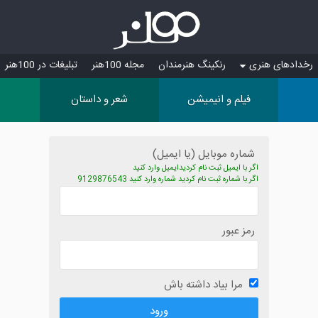
رخدادهای هنری
رنکینگ هنرمندان
مجله 100هنر
تبلیغات در 100هنر
فیلم و انیمیشن
شعر و داستان
شماره موبایل (یا ایمیل)
اگر با ایمیل ثبت نام کردیدایمیل وارد کنید
اگر با شماره ثبت نام کردید شماره وارد کنید 9129876543
رمز عبور
مرا بیاد داشته باش