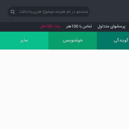
پرسش‏های متداول
تماس با 100هنر
ربات 100هنر
گویندگی
خوشنویسی
سایر