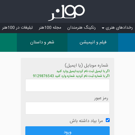
رخدادهای هنری
رنکینگ هنرمندان
مجله 100هنر
تبلیغات در 100هنر
فیلم و انیمیشن
شعر و داستان
شماره موبایل (یا ایمیل)
اگر با ایمیل ثبت نام کردیدایمیل وارد کنید
اگر با شماره ثبت نام کردید شماره وارد کنید 9129876543
رمز عبور
مرا بیاد داشته باش