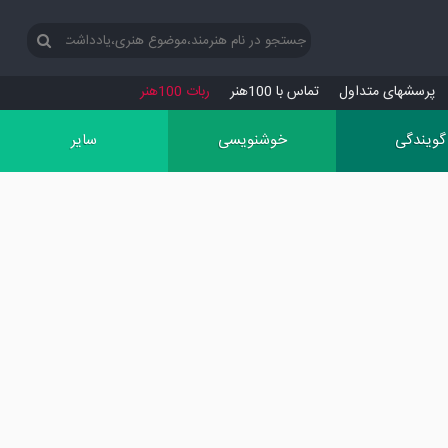
پرسش‏های متداول
تماس با 100هنر
ربات 100هنر
گویندگی
خوشنویسی
سایر