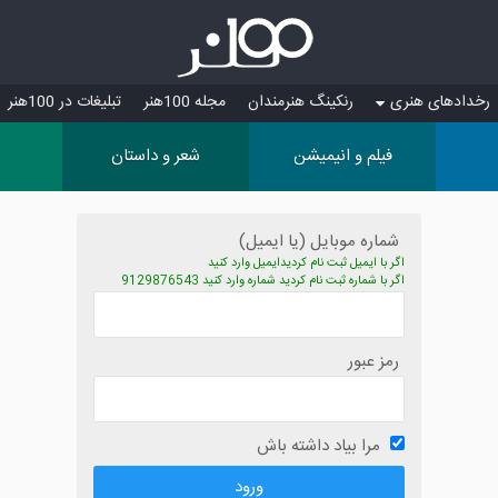
رخدادهای هنری
رنکینگ هنرمندان
مجله 100هنر
تبلیغات در 100هنر
فیلم و انیمیشن
شعر و داستان
شماره موبایل (یا ایمیل)
اگر با ایمیل ثبت نام کردیدایمیل وارد کنید
اگر با شماره ثبت نام کردید شماره وارد کنید 9129876543
رمز عبور
مرا بیاد داشته باش