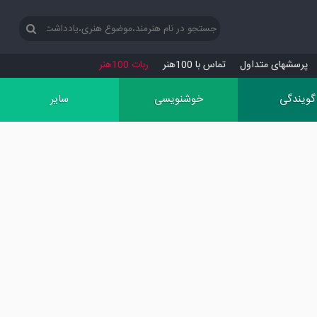
پرسش‏های متداول
تماس با 100هنر
ربات 100هنر
گویندگی
خوشنویسی
سایر