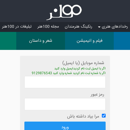
رخدادهای هنری
رنکینگ هنرمندان
مجله 100هنر
تبلیغات در 100هنر
فیلم و انیمیشن
شعر و داستان
شماره موبایل (یا ایمیل)
اگر با ایمیل ثبت نام کردیدایمیل وارد کنید
اگر با شماره ثبت نام کردید شماره وارد کنید 9129876543
رمز عبور
مرا بیاد داشته باش